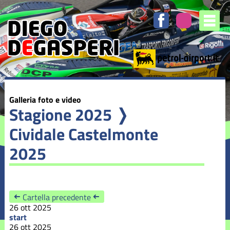
1
2
3
4
5
6
7
8
/
/
/
/
/
/
/
/
8
8
8
8
8
8
8
8
-
-
-
-
-
-
-
-
start
Tornante
spumante
Podio
gioia
festeggiamenti
coppa
cividale
a
2025
immensa
scuderie
go
go
Galleria foto e video
Stagione 2025
❭
Cividale Castelmonte
2025
➜
Cartella precedente
➜
26 ott 2025
start
26 ott 2025