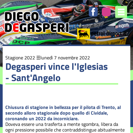
Elenco
degli
argomenti
delle
notizie:
Stagione
2016
Stagione
Stagione 2022
lunedì 7 novembre 2022
2017
Degasperi vince l'Iglesias
- Sant'Angelo
Stagione
2018
Stagione
2019
Chiusura di stagione in bellezza per il pilota di Trento, al
secondo alloro stagionale dopo quello di Cividale,
Stagione
coronando un 2022 da incorniciare.
2020
Doveva essere una trasferta a mente sgombra, libera da
ogni pressione possibile che contraddistingue abitualmente