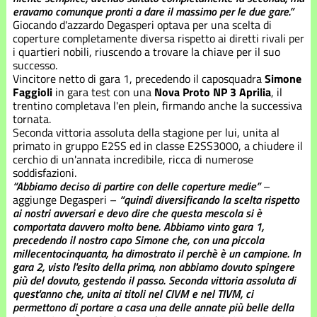
eravamo comunque pronti a dare il massimo per le due gare.”
Giocando d'azzardo Degasperi optava per una scelta di
coperture completamente diversa rispetto ai diretti rivali per
i quartieri nobili, riuscendo a trovare la chiave per il suo
successo.
Vincitore netto di gara 1, precedendo il caposquadra
Simone
Faggioli
in gara test con una
Nova Proto NP 3 Aprilia
, il
trentino completava l'en plein, firmando anche la successiva
tornata.
Seconda vittoria assoluta della stagione per lui, unita al
primato in gruppo E2SS ed in classe E2SS3000, a chiudere il
cerchio di un'annata incredibile, ricca di numerose
soddisfazioni.
“Abbiamo deciso di partire con delle coperture medie”
–
aggiunge Degasperi –
“quindi diversificando la scelta rispetto
ai nostri avversari e devo dire che questa mescola si è
comportata davvero molto bene. Abbiamo vinto gara 1,
precedendo il nostro capo Simone che, con una piccola
millecentocinquanta, ha dimostrato il perchè è un campione. In
gara 2, visto l'esito della prima, non abbiamo dovuto spingere
più del dovuto, gestendo il passo. Seconda vittoria assoluta di
quest'anno che, unita ai titoli nel CIVM e nel TIVM, ci
permettono di portare a casa una delle annate più belle della