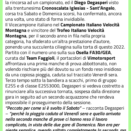
Stagione
la rincorsa ad un campionato, ed il
Diego Degasperi
visto
2021
alla trentunesima
Cronoscalata Iglesias - Sant'Angelo
,
corsa tra Sabato e Domenica scorsi, ha confermato, ancora
una volta, uno stato di forma invidiabile.
Stagione
Il Vicecampione italiano nel
Campionato Italiano Velocità
2022
Montagna
e vincitore del
Trofeo Italiano Velocità
Montagna
, per il secondo anno in fila nella propria
Stagione
categoria, ha sfoderato un'altra prestazione d'autore,
2023
ponendo una succulenta ciliegina sulla torta di questo 2022.
Partito con il numero uno sulla sua
Osella FA30/GEA
,
curata dal
Team Faggioli
, il portacolori di
Vimotorsport
Stagione
affrontava una prima manche di prova abbottonato, non
2024
volendo rischiare più del dovuto su un fondo reso insidioso
da una copiosa pioggia, caduta sul tracciato Venerdì sera.
Stagione
Terzo tempo sotto la bandiera a scacchi, primo di gruppo
2025
E2SS e di classe E2SS3000, Degasperi si vedeva costretto a
rinunciare alla successiva tornata, sospesa dalla direzione
gara in seguito ad un secondo acquazzone che rendeva
Stagione
impossibile il proseguimento della sessione.
2026
“Peccato per come si è svolto il Sabato”
– racconta Degasperi
–
“perchè la pioggia caduta al Venerdì sera e quella arrivata
nella seconda manche di prove ci hanno reso il lavoro
complicato, in vista delle due gare di Domenica. Non era per
niente semplice, avendo saltato completamente la seconda, ma