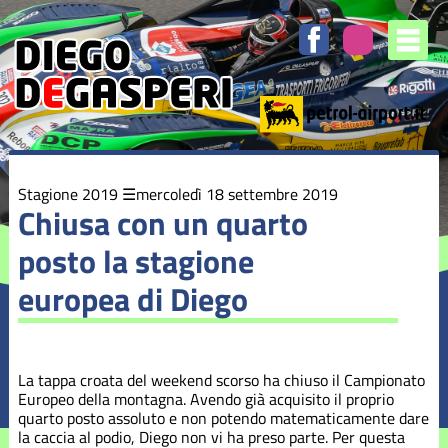
Elenco
degli
argomenti
delle
notizie:
Stagione
2016
Stagione
Stagione 2019
mercoledì 18 settembre 2019
2017
Chiusa con un quarto
posto la stagione
Stagione
2018
europea di Diego
Stagione
2019
La tappa croata del weekend scorso ha chiuso il Campionato
Stagione
Europeo della montagna. Avendo già acquisito il proprio
2020
quarto posto assoluto e non potendo matematicamente dare
la caccia al podio, Diego non vi ha preso parte. Per questa