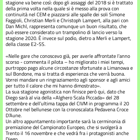
Stagione
stagione va bene così: dopo gli assaggi del 2018 si è trattato
2021
della prima volta nella quale si è messo alla prova con
continuità nel CEM e piazzarsi alle spalle dei soli Simone
Faggioli, Christian Merli e Christoph Lampert, alla pari con
Stagione
Dan Michl, rappresenta comunque un buon risultato, che
2022
può essere considerato un trampolino di lancio verso la
stagione 2020. È invece sul podio, dietro a Merli e Lampert,
Stagione
della classe E2-SS.
2023
«Nelle gare che conoscevo già, per averle affrontate l’anno
scorso - commenta il pilota – ho migliorato i miei tempi,
Stagione
purtroppo pago alcune circostanze sfortunate a Limanowa e
2024
sul Bondone, ma si tratta di esperienza che verrà buona.
Vorrei mandare un ringraziamento agli sponsor e agli amici
Stagione
per tutto il calore che mi hanno dimostrato».
2025
La sua stagione agonistica non finisce però qui, dato che
Diego sarà al via della «Alghero Scala Piccada» del 28
settembre e dell’ultima tappa del CIVM in programma il 20
Stagione
Ottobre nel bellunese con la cronoscalata Pedavena Croce
2026
D’Aune.
Un altro appuntamento importante sarà la cerminonia di
premiazione del Campionato Europeo, che si svolgerà a
Trento il 16 novembre e che vedrà fra i protagonisti anche
Diego.