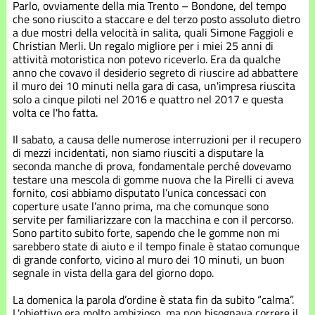
Stagione
Parlo, ovviamente della mia Trento – Bondone, del tempo
2021
che sono riuscito a staccare e del terzo posto assoluto dietro
a due mostri della velocità in salita, quali Simone Faggioli e
Christian Merli. Un regalo migliore per i miei 25 anni di
Stagione
attività motoristica non potevo riceverlo. Era da qualche
2022
anno che covavo il desiderio segreto di riuscire ad abbattere
il muro dei 10 minuti nella gara di casa, un'impresa riuscita
Stagione
solo a cinque piloti nel 2016 e quattro nel 2017 e questa
2023
volta ce l'ho fatta.
Il sabato, a causa delle numerose interruzioni per il recupero
Stagione
di mezzi incidentati, non siamo riusciti a disputare la
2024
seconda manche di prova, fondamentale perché dovevamo
testare una mescola di gomme nuova che la Pirelli ci aveva
Stagione
fornito, cosi abbiamo disputato l’unica concessaci con
2025
coperture usate l’anno prima, ma che comunque sono
servite per familiarizzare con la macchina e con il percorso.
Sono partito subito forte, sapendo che le gomme non mi
Stagione
sarebbero state di aiuto e il tempo finale è statao comunque
2026
di grande conforto, vicino al muro dei 10 minuti, un buon
segnale in vista della gara del giorno dopo.
La domenica la parola d’ordine è stata fin da subito “calma”.
L'obiettivo era molto ambizioso, ma non bisognava correre il