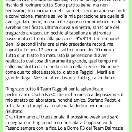
rischio di rovinare tutto. Sono partito bene, ma non
benissimo, ho macinato metri su metri recuperando secondi
e convinzione, mentre salivo la mia percezione era quella di
aver guidato bene, ma solo il responso cronometrico me lo
avrebbe certificato. Ultima curva a sinistra, striscione del
traguardo a Vason, un occhio al tabellone elettronico
posizionato di fronte alla piazza e... 9”43’13! Un tempone!
Ben 19 secondi inferiore al mio precedente record, ma
soprattutto ben 17 secondi sotto il muro dei 10 minuti.
Tutto d'un tratto ho maturato la percezione di aver
realizzato qualcosa di veramente grande, quel tempo mi
collocava dritto dritto nella storia della Trento - Bondone
come quarto pilota assoluto, dietro a Faggioli, Merli e al
grande Regal. Nessun altro davanti. Tutti gli altri dietro.
Ringrazio tutto il Team Faggioli per la splendida e
performante Osella FA30 che mi ha messo a disposizione, il
mio stretto collaboratore, nonché amico, Stefano Pedot, e
tutta la mia famiglia al quale va la dedica per questo
risultato.
Ora ritorniamo al tradizionale, il prossimo week end sarò
impegnato in Puglia nella cronoscalata Coppa selva di
Fasano sempre con la fida Lola Dome F3 del Team Dalmazia