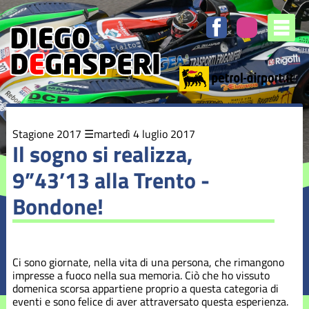
Elenco
degli
argomenti
delle
notizie:
Stagione
2016
Stagione
Stagione 2017
martedì 4 luglio 2017
2017
Il sogno si realizza,
9”43’13 alla Trento -
Stagione
2018
Bondone!
Stagione
2019
Ci sono giornate, nella vita di una persona, che rimangono
Stagione
impresse a fuoco nella sua memoria. Ciò che ho vissuto
2020
domenica scorsa appartiene proprio a questa categoria di
eventi e sono felice di aver attraversato questa esperienza.