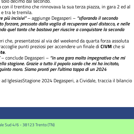
 solo decimo dal secondo.
con il trentino che rinnovava la sua terza piazza, in gara 2 ed al
 tra le tremila.
 più incisivi”
– aggiunge Degasperi –
“sfiorando il secondo
o forzare, pressato dalla voglia di recuperare quel distacco, e nelle
do quel tanto che bastava per riuscire a conquistare la seconda
i che, presentatosi al via del weekend da quarta forza assoluta
raccoglie punti preziosi per accendere un finale di
CIVM
che si
nte
.
– conclude Degasperi –
“in una gara molto impegnativa che mi
lla stagione. Grazie a tutto il popolo sardo che mi ha incitato,
quinto moro. Siamo pronti per l'ultima tappa di un 2024
ad Iglesias
Stagione 2024
Degasperi, a Cividale, traccia il bilancio
ale Sud 4/6 - 38123 Trento (TN)