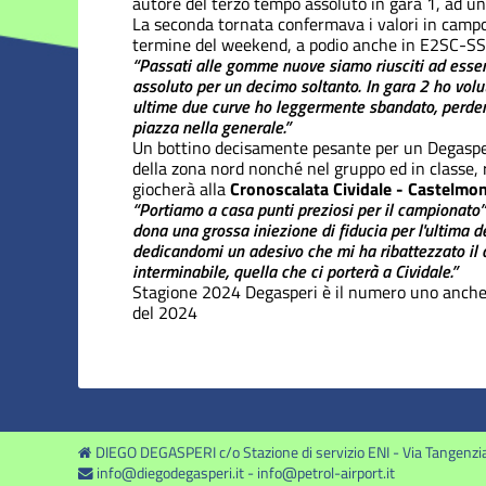
autore del terzo tempo assoluto in gara 1, ad un
La seconda tornata confermava i valori in campo 
termine del weekend, a podio anche in E2SC-SS e
“Passati alle gomme nuove siamo riusciti ad essere
assoluto per un decimo soltanto. In gara 2 ho volut
ultime due curve ho leggermente sbandato, perden
piazza nella generale.”
Un bottino decisamente pesante per un Degasper
della zona nord nonché nel gruppo ed in classe, 
giocherà alla
Cronoscalata Cividale - Castelmo
“Portiamo a casa punti preziosi per il campionato”
dona una grossa iniezione di fiducia per l'ultima de
dedicandomi un adesivo che mi ha ribattezzato il 
interminabile, quella che ci porterà a Cividale.”
Stagione 2024
Degasperi è il numero uno anche 
del 2024
DIEGO DEGASPERI c/o Stazione di servizio ENI - Via Tangenzi
info@diegodegasperi.it
-
info@petrol-airport.it