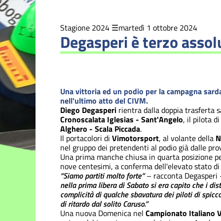
2021
Stagione
Stagione 2024
martedì 1 ottobre 2024
2022
Degasperi è terzo assol
Stagione
2023
Una vittoria ed un podio per la campagna sarda d
Stagione
2024
nell'ultimo atto del CIVM.
Diego Degasperi
rientra dalla doppia trasferta 
Cronoscalata Iglesias - Sant'Angelo
, il pilota 
Stagione
Alghero - Scala Piccada
.
2025
Il portacolori di
Vimotorsport
, al volante della
N
nel gruppo dei pretendenti al podio già dalle pro
Una prima manche chiusa in quarta posizione per 
Stagione
nove centesimi, a conferma dell'elevato stato di
2026
“Siamo partiti molto forte”
– racconta Degasperi
nella prima libera di Sabato si era capito che i dis
complicità di qualche sbavatura dei piloti di spicc
di ritardo dal solito Caruso.”
Una nuova Domenica nel
Campionato Italiano 