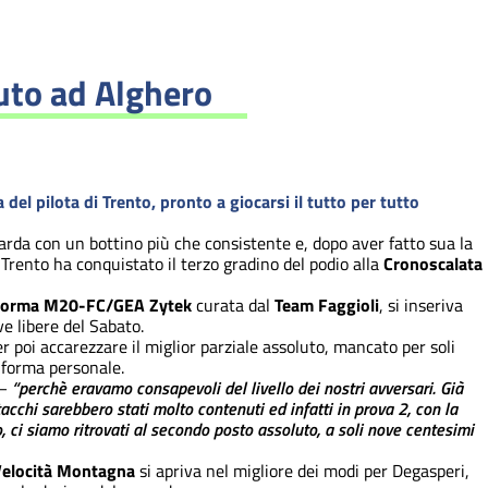
uto ad Alghero
el pilota di Trento, pronto a giocarsi il tutto per tutto
sarda con un bottino più che consistente e, dopo aver fatto sua la
di Trento ha conquistato il terzo gradino del podio alla
Cronoscalata
orma M20-FC/GEA Zytek
curata dal
Team Faggioli
, si inseriva
ve libere del Sabato.
poi accarezzare il miglior parziale assoluto, mancato per soli
 forma personale.
 –
“perchè eravamo consapevoli del livello dei nostri avversari. Già
tacchi sarebbero stati molto contenuti ed infatti in prova 2, con la
o, ci siamo ritrovati al secondo posto assoluto, a soli nove centesimi
Velocità Montagna
si apriva nel migliore dei modi per Degasperi,