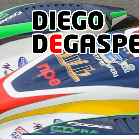
degli
argomenti
delle
notizie:
Stagione
2016
Stagione
2017
Stagione
2018
Stagione
2019
Stagione
2020
Stagione