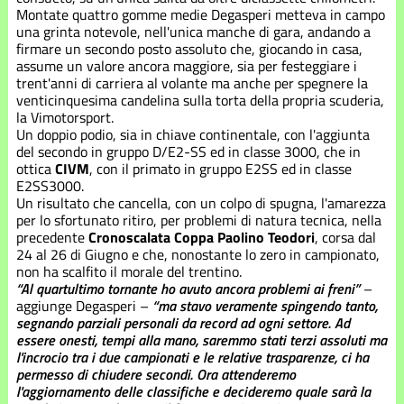
Montate quattro gomme medie Degasperi metteva in campo
una grinta notevole, nell'unica manche di gara, andando a
firmare un secondo posto assoluto che, giocando in casa,
assume un valore ancora maggiore, sia per festeggiare i
trent'anni di carriera al volante ma anche per spegnere la
venticinquesima candelina sulla torta della propria scuderia,
la Vimotorsport.
Un doppio podio, sia in chiave continentale, con l'aggiunta
del secondo in gruppo D/E2-SS ed in classe 3000, che in
ottica
CIVM
, con il primato in gruppo E2SS ed in classe
E2SS3000.
Un risultato che cancella, con un colpo di spugna, l'amarezza
per lo sfortunato ritiro, per problemi di natura tecnica, nella
precedente
Cronoscalata Coppa Paolino Teodori
, corsa dal
24 al 26 di Giugno e che, nonostante lo zero in campionato,
non ha scalfito il morale del trentino.
“Al quartultimo tornante ho avuto ancora problemi ai freni”
–
aggiunge Degasperi –
“ma stavo veramente spingendo tanto,
segnando parziali personali da record ad ogni settore. Ad
essere onesti, tempi alla mano, saremmo stati terzi assoluti ma
l'incrocio tra i due campionati e le relative trasparenze, ci ha
permesso di chiudere secondi. Ora attenderemo
l'aggiornamento delle classifiche e decideremo quale sarà la