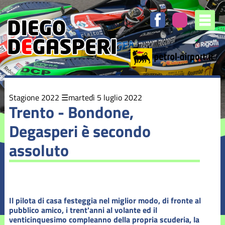
Elenco
degli
argomenti
delle
notizie:
Stagione
2016
Stagione
Stagione 2022
martedì 5 luglio 2022
2017
Trento - Bondone,
Degasperi è secondo
Stagione
2018
assoluto
Stagione
2019
Stagione
Il pilota di casa festeggia nel miglior modo, di fronte al
2020
pubblico amico, i trent'anni al volante ed il
venticinquesimo compleanno della propria scuderia, la