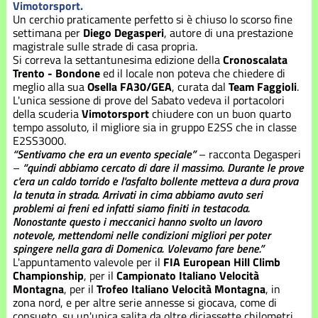
Stagione
Vimotorsport.
2021
Un cerchio praticamente perfetto si è chiuso lo scorso fine
settimana per
Diego Degasperi
, autore di una prestazione
magistrale sulle strade di casa propria.
Stagione
Si correva la settantunesima edizione della
Cronoscalata
2022
Trento - Bondone
ed il locale non poteva che chiedere di
meglio alla sua
Osella FA30/GEA
, curata dal
Team Faggioli
.
Stagione
L'unica sessione di prove del Sabato vedeva il portacolori
2023
della scuderia
Vimotorsport
chiudere con un buon quarto
tempo assoluto, il migliore sia in gruppo E2SS che in classe
E2SS3000.
Stagione
“Sentivamo che era un evento speciale”
– racconta Degasperi
2024
–
“quindi abbiamo cercato di dare il massimo. Durante le prove
c'era un caldo torrido e l'asfalto bollente metteva a dura prova
Stagione
la tenuta in strada. Arrivati in cima abbiamo avuto seri
2025
problemi ai freni ed infatti siamo finiti in testacoda.
Nonostante questo i meccanici hanno svolto un lavoro
notevole, mettendomi nelle condizioni migliori per poter
Stagione
spingere nella gara di Domenica. Volevamo fare bene.”
2026
L'appuntamento valevole per il
FIA European Hill Climb
Championship
, per il
Campionato Italiano Velocità
Montagna
, per il
Trofeo Italiano Velocità Montagna
, in
zona nord, e per altre serie annesse si giocava, come di
consueto, su un'unica salita da oltre diciassette chilometri.