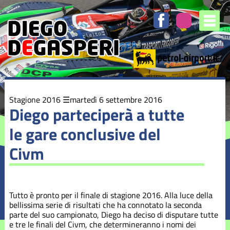
Elenco
degli
argomenti
delle
notizie:
Stagione
2016
Stagione
Stagione 2016
martedì 6 settembre 2016
2017
Diego parteciperà a tutte
le gare conclusive del
Stagione
2018
Civm
Stagione
2019
Tutto è pronto per il finale di stagione 2016. Alla luce della
Stagione
bellissima serie di risultati che ha connotato la seconda
2020
parte del suo campionato, Diego ha deciso di disputare tutte
e tre le finali del Civm, che determineranno i nomi dei