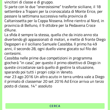
Stagione
vincitori di classe e di gruppo.
2021
Si parte con le due “onerosissime” trasferte siciliane, il 18
settembre a Trapani per la cronoscalata di Monte Erice, per
passare la settimana successiva nella provincia di
Stagione
Caltanissetta per la Coppa Nissena. Infine rientro al Nord, in
2022
provincia di Belluno, il 9 ottobre per la Pedavena Croce
d’Aune.
Stagione
La sfida è sempre la stessa, quella che da inizio anno sta
2023
divertendo gli appassionati di motori, e mette di fronte Diego
Degasperi e il siciliano Samuele Cassibba. Il primo ha 49
anni, il secondo 28, ogni duello viene giocato sul filo dei
Stagione
centesimi.
2024
Cassibba nelle prime due competizioni in programma
giocherà “in casa”, per questo il primo obiettivo di Diego in
Stagione
queste circostanze sarà quello di gestire la situazione,
2025
sparando poi tutti i propri colpi in Veneto.
mar 23 ago 2016
Un altro acuto in terra umbra vale a Diego
il primato di classe
mar 20 set 2016
Ad Erice arriva un terzo
Stagione
posto di classe, 14° assoluto
2026
CERCA