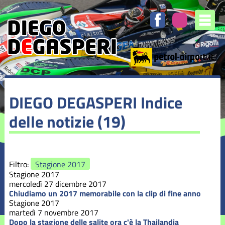
Elenco
degli
argomenti
delle
notizie:
Stagione
2016
Stagione
DIEGO DEGASPERI
Indice
2017
delle notizie (19)
Stagione
2018
Stagione
Filtro:
Stagione 2017
2019
Stagione 2017
mercoledì 27 dicembre 2017
Stagione
Chiudiamo un 2017 memorabile con la clip di fine anno
2020
Stagione 2017
martedì 7 novembre 2017
Dopo la stagione delle salite ora c'è la Thailandia