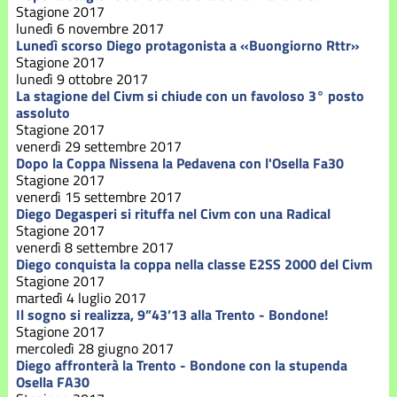
Stagione
Stagione 2017
2021
lunedì 6 novembre 2017
Lunedì scorso Diego protagonista a «Buongiorno Rttr»
Stagione 2017
Stagione
2022
lunedì 9 ottobre 2017
La stagione del Civm si chiude con un favoloso 3° posto
assoluto
Stagione
Stagione 2017
2023
venerdì 29 settembre 2017
Dopo la Coppa Nissena la Pedavena con l'Osella Fa30
Stagione 2017
Stagione
2024
venerdì 15 settembre 2017
Diego Degasperi si rituffa nel Civm con una Radical
Stagione 2017
Stagione
venerdì 8 settembre 2017
2025
Diego conquista la coppa nella classe E2SS 2000 del Civm
Stagione 2017
martedì 4 luglio 2017
Stagione
Il sogno si realizza, 9”43’13 alla Trento - Bondone!
2026
Stagione 2017
mercoledì 28 giugno 2017
Diego affronterà la Trento - Bondone con la stupenda
Osella FA30